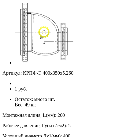
Артикул:
КРПФ-Э 400х350х5.260
1 руб.
Остаток:
много
шт.
Вес:
49
кг.
Монтажная длина, L(мм)
:
260
Рабочее давление, Ру(кгс/см2)
:
5
Условный диаметр Ду1(мм)
:
400